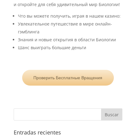
и откройте для себя удивительный мир Биологии!
Что вы можете получить, играя в нашем казино:
Увлекательное путешествие в мире онлайн-
гэмблинга
Знания и новые открытия в области Биологии
Шанс выиграть большие деньги
Проверить Бесплатные Вращения
Entradas recientes