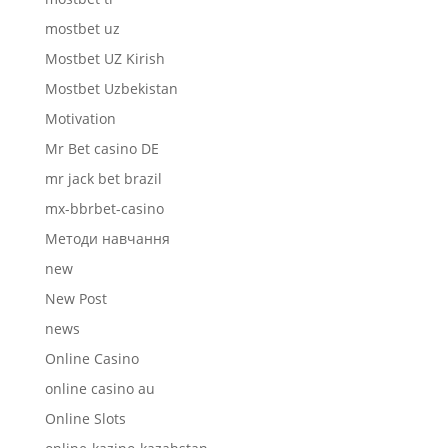
mostbet uz
Mostbet UZ Kirish
Mostbet Uzbekistan
Motivation
Mr Bet casino DE
mr jack bet brazil
mx-bbrbet-casino
Mетоди навчання
new
New Post
news
Online Casino
online casino au
Online Slots