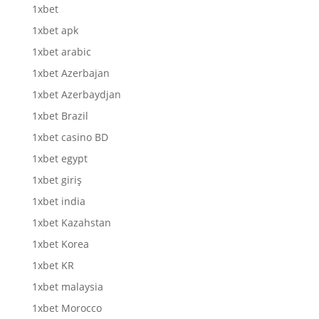
1xbet
1xbet apk
1xbet arabic
1xbet Azerbajan
1xbet Azerbaydjan
1xbet Brazil
1xbet casino BD
1xbet egypt
1xbet giriş
1xbet india
1xbet Kazahstan
1xbet Korea
1xbet KR
1xbet malaysia
1xbet Morocco