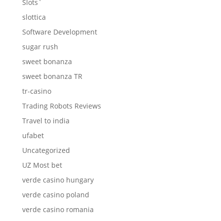
Slots`
slottica
Software Development
sugar rush
sweet bonanza
sweet bonanza TR
tr-casino
Trading Robots Reviews
Travel to india
ufabet
Uncategorized
UZ Most bet
verde casino hungary
verde casino poland
verde casino romania