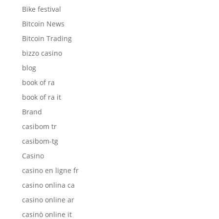
Bike festival
Bitcoin News
Bitcoin Trading
bizzo casino
blog
book of ra
book of ra it
Brand
casibom tr
casibom-tg
Casino
casino en ligne fr
casino onlina ca
casino online ar
casinò online it