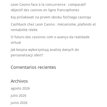
Leon Casino face à la concurrence : comparatif
objectif des casinos en ligne francophones
Kaj pričakovati na prvem obisku fizičnega casinoja
Cashback chez Leon Casino : mécanisme, plafonds et
rentabilité réelle
O futuro dos cassinos com o avanço da realidade
virtual
Jak kasyna wykorzystują analizę danych do
personalizacji ofert?
Comentarios recientes
Archivos
agosto 2026
julio 2026
junio 2026