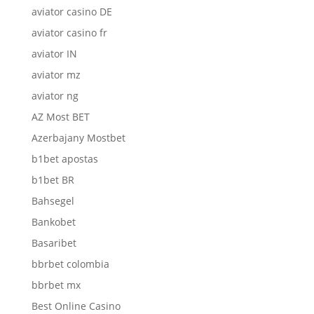
aviator casino DE
aviator casino fr
aviator IN
aviator mz
aviator ng
AZ Most BET
Azerbajany Mostbet
b1bet apostas
b1bet BR
Bahsegel
Bankobet
Basaribet
bbrbet colombia
bbrbet mx
Best Online Casino