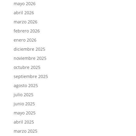
mayo 2026
abril 2026
marzo 2026
febrero 2026
enero 2026
diciembre 2025
noviembre 2025
octubre 2025
septiembre 2025
agosto 2025
julio 2025
junio 2025
mayo 2025
abril 2025
marzo 2025