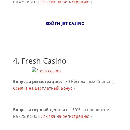
на €/$/₽ 200 (
Ссылка на регистрацию
)
ВОЙТИ JET CASINO
4.
Fresh Casino
Бонус за регистрацию:
150 Бесплатных Спинов (
Ссылка на Бесплатный Бонус
)
Бонус за первый депозит:
150% за пополнение
на €/$/₽ 500 (
Ссылка на регистрацию
)