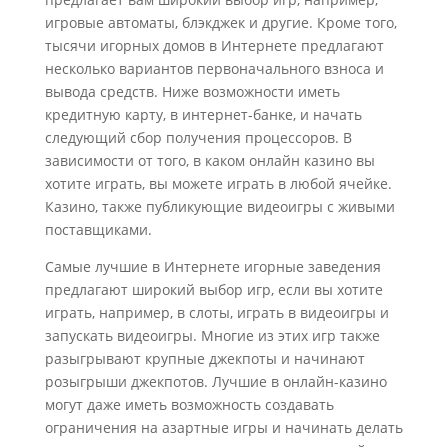
игровые автоматы, блэкджек и другие. Кроме того,
тысячи игорных домов в Интернете предлагают
несколько вариантов первоначального взноса и
вывода средств. Ниже возможности иметь
кредитную карту, в интернет-банке, и начать
следующий сбор получения процессоров. В
зависимости от того, в каком онлайн казино вы
хотите играть, вы можете играть в любой ячейке.
Казино, также публикующие видеоигры с живыми
поставщиками.
Самые лучшие в Интернете игорные заведения
предлагают широкий выбор игр, если вы хотите
играть, например, в слоты, играть в видеоигры и
запускать видеоигры. Многие из этих игр также
разыгрывают крупные джекпоты и начинают
розыгрыши джекпотов. Лучшие в онлайн-казино
могут даже иметь возможность создавать
ограничения на азартные игры и начинать делать