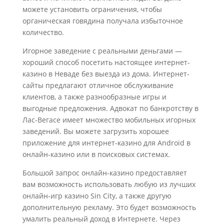
можете установить ограничения, чтобы
органическая говядина получала избыточное
количество.
Игорное заведение с реальными деньгами —
хороший способ посетить настоящее интернет-
казино в Неваде без выезда из дома. Интернет-
сайты предлагают отличное обслуживание
клиентов, а также разнообразные игры и
выгодные предложения. Адвокат по банкротству в
Лас-Вегасе имеет множество мобильных игорных
заведений. Вы можете загрузить хорошее
приложение для интернет-казино для Android в
онлайн-казино или в поисковых системах.
Большой запрос онлайн-казино предоставляет
вам возможность использовать любую из лучших
онлайн-игр казино Sin City, а также другую
дополнительную рекламу. Это будет возможность
умалить реальный доход в Интернете. Через