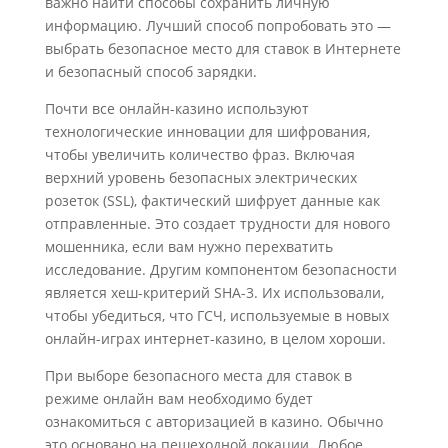
важно найти способы сохранить личную
информацию. Лучший способ попробовать это —
выбрать безопасное место для ставок в Интернете
и безопасный способ зарядки.
Почти все онлайн-казино используют
технологические инновации для шифрования,
чтобы увеличить количество фраз. Включая
верхний уровень безопасных электрических
розеток (SSL), фактический шифрует данные как
отправленные. Это создает трудности для нового
мошенника, если вам нужно перехватить
исследование. Другим компонентом безопасности
является хеш-критерий SHA-3. Их использовали,
чтобы убедиться, что ГСЧ, используемые в новых
онлайн-играх интернет-казино, в целом хороши.
При выборе безопасного места для ставок в
режиме онлайн вам необходимо будет
ознакомиться с авторизацией в казино. Обычно
это основано на пешеходной локации. Любое