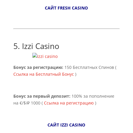
САЙТ FRESH CASINO
5.
Izzi Casino
Бонус за регистрацию:
150 Бесплатных Спинов (
Ссылка на Бесплатный Бонус
)
Бонус за первый депозит:
100% за пополнение
на €/$/₽ 1000 (
Ссылка на регистрацию
)
САЙТ IZZI CASINO