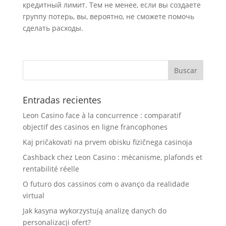
кредитный лимит. Тем не менее, если вы создаете
группу потерь, вы, вероятно, не сможете помочь
сделать расходы.
Entradas recientes
Leon Casino face à la concurrence : comparatif
objectif des casinos en ligne francophones
Kaj pričakovati na prvem obisku fizičnega casinoja
Cashback chez Leon Casino : mécanisme, plafonds et
rentabilité réelle
O futuro dos cassinos com o avanço da realidade
virtual
Jak kasyna wykorzystują analizę danych do
personalizacji ofert?