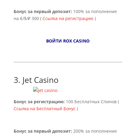
Бонус за первый депозит:
100% за пополнение
на €/$/₽ 300 (
Ссылка на регистрацию
)
ВОЙТИ ROX CASINO
3.
Jet Casino
Бонус за регистрацию:
100 Бесплатных Спинов (
Ссылка на Бесплатный Бонус
)
Бонус за первый депозит:
200% за пополнение