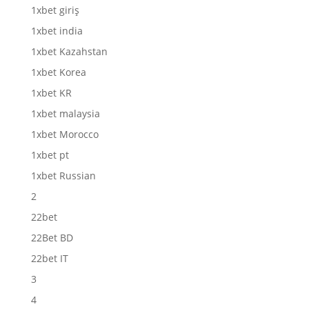
1xbet giriş
1xbet india
1xbet Kazahstan
1xbet Korea
1xbet KR
1xbet malaysia
1xbet Morocco
1xbet pt
1xbet Russian
2
22bet
22Bet BD
22bet IT
3
4