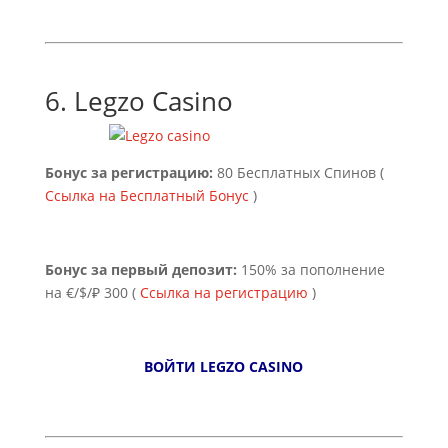
6.
Legzo Casino
Бонус за регистрацию:
80 Бесплатных Спинов (
Ссылка на Бесплатный Бонус
)
Бонус за первый депозит:
150% за пополнение
на €/$/₽ 300 (
Ссылка на регистрацию
)
ВОЙТИ LEGZO CASINO