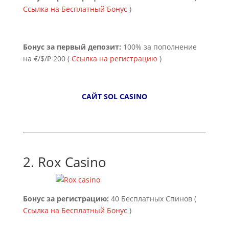
Ссылка на Бесплатный Бонус
)
Бонус за первый депозит:
100% за пополнение
на €/$/₽ 200 (
Ссылка на регистрацию
)
САЙТ SOL CASINO
2.
Rox Casino
Бонус за регистрацию:
40 Бесплатных Спинов (
Ссылка на Бесплатный Бонус
)