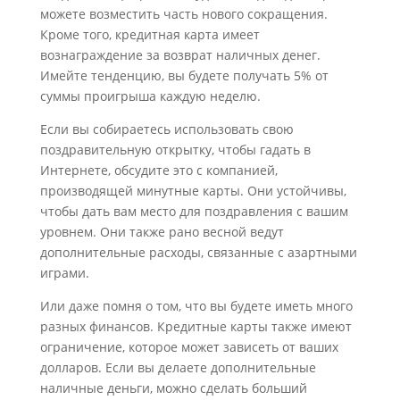
можете возместить часть нового сокращения.
Кроме того, кредитная карта имеет
вознаграждение за возврат наличных денег.
Имейте тенденцию, вы будете получать 5% от
суммы проигрыша каждую неделю.
Если вы собираетесь использовать свою
поздравительную открытку, чтобы гадать в
Интернете, обсудите это с компанией,
производящей минутные карты. Они устойчивы,
чтобы дать вам место для поздравления с вашим
уровнем. Они также рано весной ведут
дополнительные расходы, связанные с азартными
играми.
Или даже помня о том, что вы будете иметь много
разных финансов. Кредитные карты также имеют
ограничение, которое может зависеть от ваших
долларов. Если вы делаете дополнительные
наличные деньги, можно сделать больший