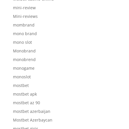
mini-review
Mini-reviews
mombrand
mono brand
mono slot
Monobrand
monobrend
monogame
monoslot
mostbet
mostbet apk
mostbet az 90
mostbet azerbaijan
Mostbet Azerbaycan
mostbet giriş