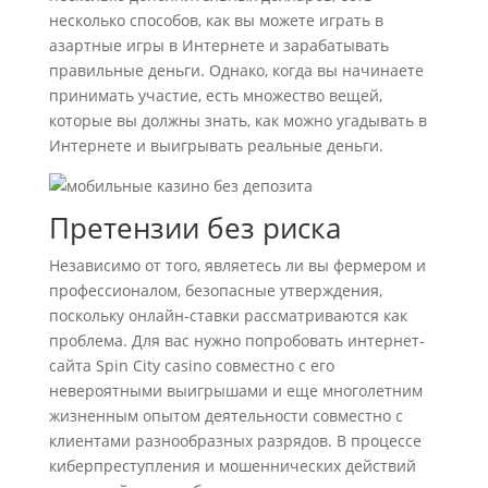
несколько способов, как вы можете играть в
азартные игры в Интернете и зарабатывать
правильные деньги. Однако, когда вы начинаете
принимать участие, есть множество вещей,
которые вы должны знать, как можно угадывать в
Интернете и выигрывать реальные деньги.
Претензии без риска
Независимо от того, являетесь ли вы фермером и
профессионалом, безопасные утверждения,
поскольку онлайн-ставки рассматриваются как
проблема. Для вас нужно попробовать интернет-
сайта Spin City casino совместно с его
невероятными выигрышами и еще многолетним
жизненным опытом деятельности совместно с
клиентами разнообразных разрядов. В процессе
киберпреступления и мошеннических действий