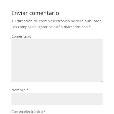
Enviar comentario
Tu dirección de correo electrónico no será publicada.
Los campos obligatorios están marcados con
*
Comentario
Nombre
*
Correo electrónico
*