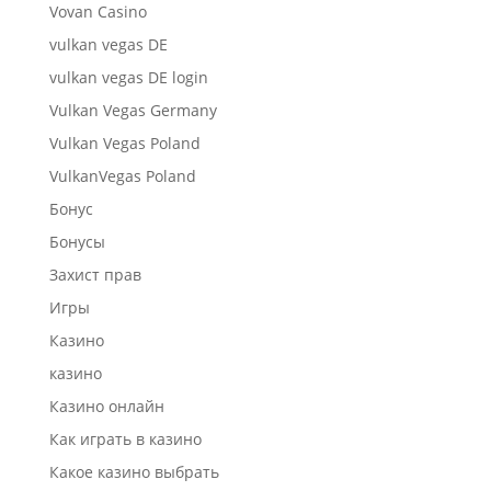
Vovan Casino
vulkan vegas DE
vulkan vegas DE login
Vulkan Vegas Germany
Vulkan Vegas Poland
VulkanVegas Poland
Бонус
Бонусы
Захист прав
Игры
Казино
казино
Казино онлайн
Как играть в казино
Какое казино выбрать