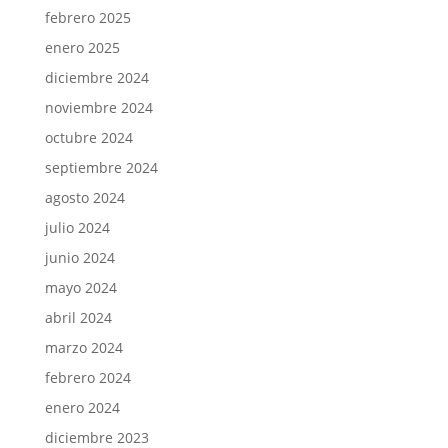
febrero 2025
enero 2025
diciembre 2024
noviembre 2024
octubre 2024
septiembre 2024
agosto 2024
julio 2024
junio 2024
mayo 2024
abril 2024
marzo 2024
febrero 2024
enero 2024
diciembre 2023