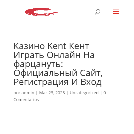
Казино Kent Кент
Играть Онлайн На
фарцануть:
Официальный Сайт,
Регистрация И Вход
por
admin
|
Mar 23, 2025
|
Uncategorized
|
0
Comentarios