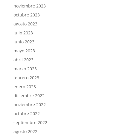
noviembre 2023
octubre 2023
agosto 2023
julio 2023
junio 2023
mayo 2023
abril 2023
marzo 2023
febrero 2023
enero 2023
diciembre 2022
noviembre 2022
octubre 2022
septiembre 2022
agosto 2022