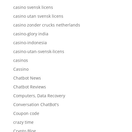
casino svensk licens
casino utan svensk licens
casino zonder crucks netherlands
casino-glory india
casino-indonesia
casino-utan-svensk-licens
casinos
Cassino
Chatbot News
Chatbot Reviews
Computers, Data Recovery
Conversation ChatBot's
Coupon code
crazy time
Crypto Blog