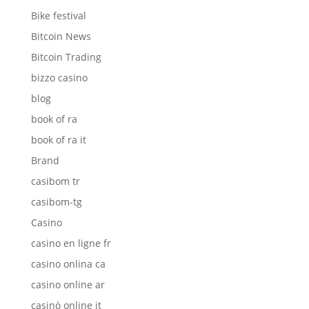
Bike festival
Bitcoin News
Bitcoin Trading
bizzo casino
blog
book of ra
book of ra it
Brand
casibom tr
casibom-tg
Casino
casino en ligne fr
casino onlina ca
casino online ar
casinò online it