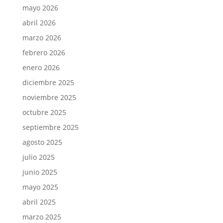
mayo 2026
abril 2026
marzo 2026
febrero 2026
enero 2026
diciembre 2025
noviembre 2025
octubre 2025
septiembre 2025
agosto 2025
julio 2025
junio 2025
mayo 2025
abril 2025
marzo 2025