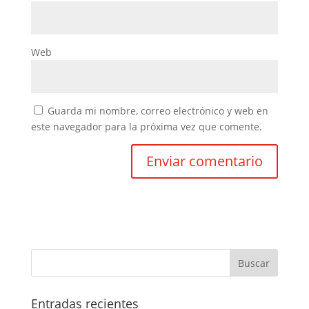
Web
Guarda mi nombre, correo electrónico y web en
este navegador para la próxima vez que comente.
Entradas recientes