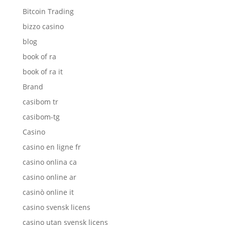
Bitcoin Trading
bizzo casino
blog
book of ra
book of ra it
Brand
casibom tr
casibom-tg
Casino
casino en ligne fr
casino onlina ca
casino online ar
casinò online it
casino svensk licens
casino utan svensk licens