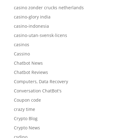
casino zonder crucks netherlands
casino-glory india
casino-indonesia
casino-utan-svensk-licens
casinos
Cassino
Chatbot News
Chatbot Reviews
Computers, Data Recovery
Conversation ChatBot's
Coupon code
crazy time
Crypto Blog
Crypto News
csdino