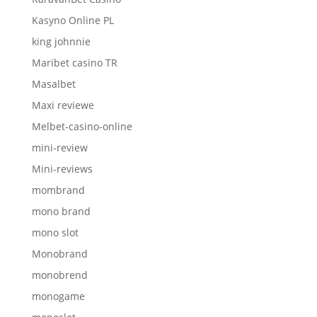
Kasyno Online PL
king johnnie
Maribet casino TR
Masalbet
Maxi reviewe
Melbet-casino-online
mini-review
Mini-reviews
mombrand
mono brand
mono slot
Monobrand
monobrend
monogame