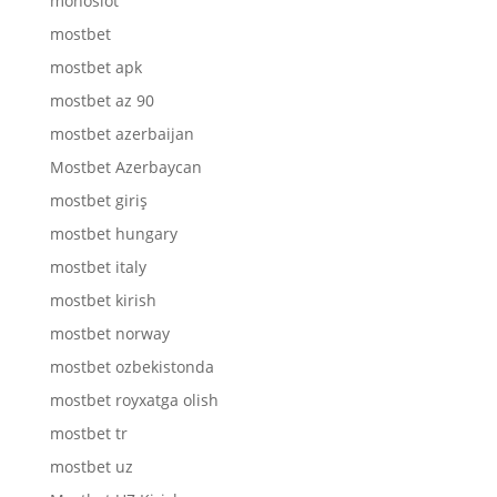
monoslot
mostbet
mostbet apk
mostbet az 90
mostbet azerbaijan
Mostbet Azerbaycan
mostbet giriş
mostbet hungary
mostbet italy
mostbet kirish
mostbet norway
mostbet ozbekistonda
mostbet royxatga olish
mostbet tr
mostbet uz