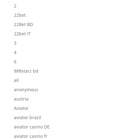
2
22bet
22Bet BD
22bet IT
3
4
6
888starz bd
all
anonymous
austria
Aviator
aviator brazil
aviator casino DE
aviator casino fr