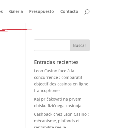
os
Galeria
Presupuesto
Contacto
Entradas recientes
Leon Casino face à la
concurrence : comparatif
objectif des casinos en ligne
francophones
Kaj pričakovati na prvem
obisku fizičnega casinoja
Cashback chez Leon Casino :
mécanisme, plafonds et
rentabilité réelle