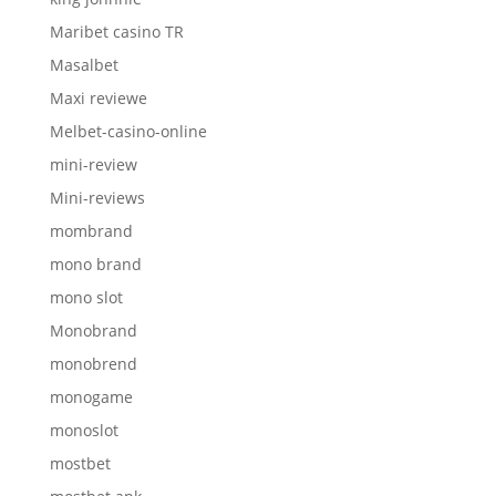
Maribet casino TR
Masalbet
Maxi reviewe
Melbet-casino-online
mini-review
Mini-reviews
mombrand
mono brand
mono slot
Monobrand
monobrend
monogame
monoslot
mostbet