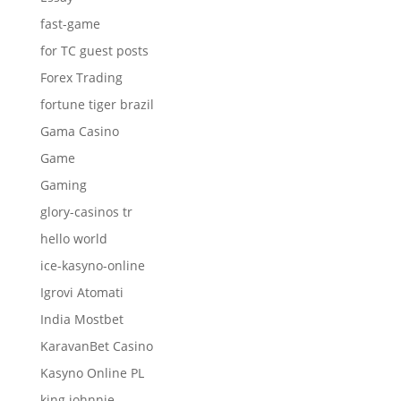
fast-game
for TC guest posts
Forex Trading
fortune tiger brazil
Gama Casino
Game
Gaming
glory-casinos tr
hello world
ice-kasyno-online
Igrovi Atomati
India Mostbet
KaravanBet Casino
Kasyno Online PL
king johnnie