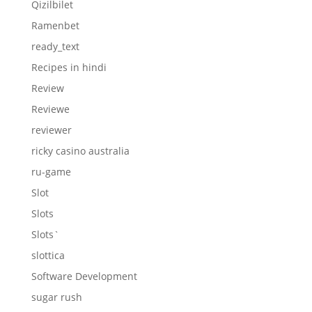
Qizilbilet
Ramenbet
ready_text
Recipes in hindi
Review
Reviewe
reviewer
ricky casino australia
ru-game
Slot
Slots
Slots`
slottica
Software Development
sugar rush