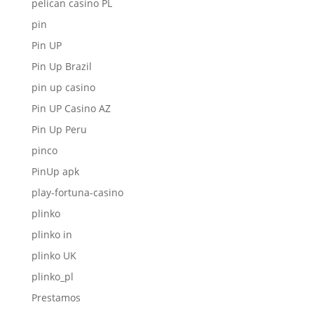
pelican casino PL
pin
Pin UP
Pin Up Brazil
pin up casino
Pin UP Casino AZ
Pin Up Peru
pinco
PinUp apk
play-fortuna-casino
plinko
plinko in
plinko UK
plinko_pl
Prestamos