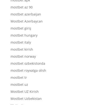
mostbet apk
mostbet az 90
mostbet azerbaijan
Mostbet Azerbaycan
mostbet giriş
mostbet hungary
mostbet italy
mostbet kirish
mostbet norway
mostbet ozbekistonda
mostbet royxatga olish
mostbet tr
mostbet uz
Mostbet UZ Kirish
Mostbet Uzbekistan