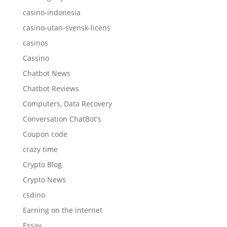
casino-indonesia
casino-utan-svensk-licens
casinos
Cassino
Chatbot News
Chatbot Reviews
Computers, Data Recovery
Conversation ChatBot's
Coupon code
crazy time
Crypto Blog
Crypto News
csdino
Earning on the internet
Essay