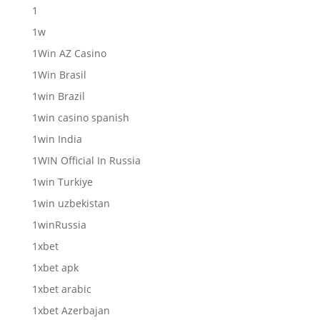
1
1w
1Win AZ Casino
1Win Brasil
1win Brazil
1win casino spanish
1win India
1WIN Official In Russia
1win Turkiye
1win uzbekistan
1winRussia
1xbet
1xbet apk
1xbet arabic
1xbet Azerbajan