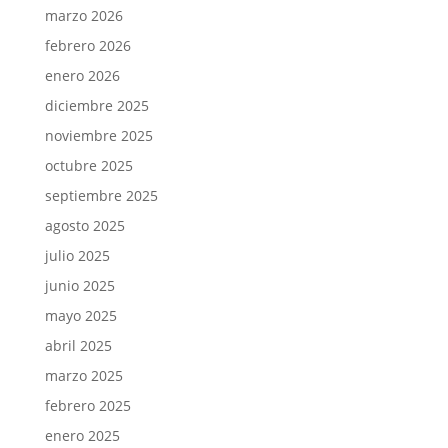
marzo 2026
febrero 2026
enero 2026
diciembre 2025
noviembre 2025
octubre 2025
septiembre 2025
agosto 2025
julio 2025
junio 2025
mayo 2025
abril 2025
marzo 2025
febrero 2025
enero 2025