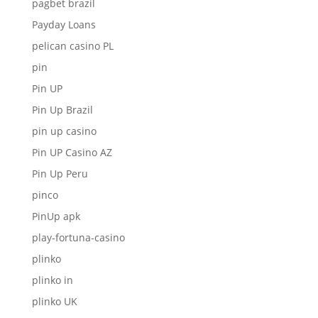
pagbet brazil
Payday Loans
pelican casino PL
pin
Pin UP
Pin Up Brazil
pin up casino
Pin UP Casino AZ
Pin Up Peru
pinco
PinUp apk
play-fortuna-casino
plinko
plinko in
plinko UK