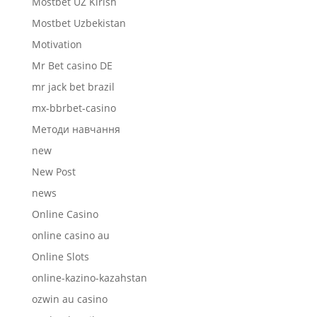
Mostbet UZ Kirish
Mostbet Uzbekistan
Motivation
Mr Bet casino DE
mr jack bet brazil
mx-bbrbet-casino
Mетоди навчання
new
New Post
news
Online Casino
online casino au
Online Slots
online-kazino-kazahstan
ozwin au casino