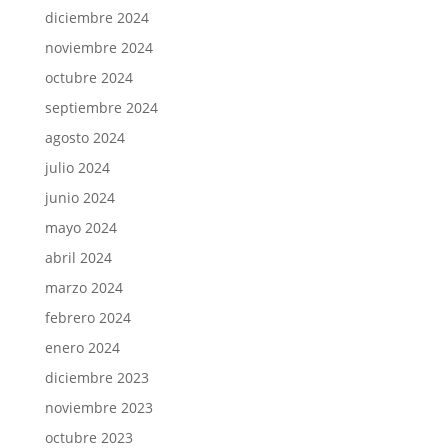
diciembre 2024
noviembre 2024
octubre 2024
septiembre 2024
agosto 2024
julio 2024
junio 2024
mayo 2024
abril 2024
marzo 2024
febrero 2024
enero 2024
diciembre 2023
noviembre 2023
octubre 2023