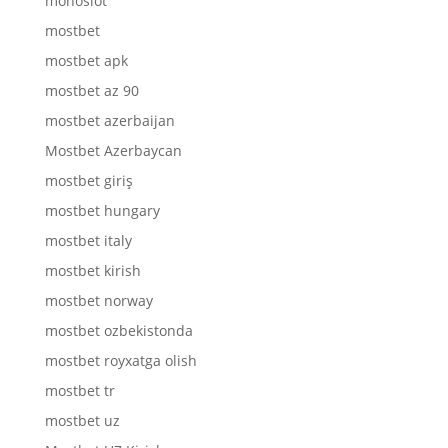
monoslot
mostbet
mostbet apk
mostbet az 90
mostbet azerbaijan
Mostbet Azerbaycan
mostbet giriş
mostbet hungary
mostbet italy
mostbet kirish
mostbet norway
mostbet ozbekistonda
mostbet royxatga olish
mostbet tr
mostbet uz