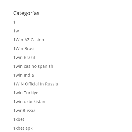
Categorías
1
1w
1Win AZ Casino
1Win Brasil
1win Brazil
1win casino spanish
1win India
1WIN Official In Russia
1win Turkiye
1win uzbekistan
1winRussia
1xbet
1xbet apk