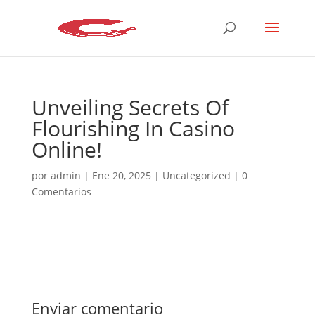
Unveiling Secrets Of
Flourishing In Casino
Online!
por
admin
|
Ene 20, 2025
|
Uncategorized
|
0
Comentarios
Enviar comentario