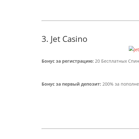
3.
Jet Casino
Бонус за регистрацию:
20 Бесплатных Спин
Бонус за первый депозит:
200% за пополнен