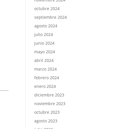
octubre 2024
septiembre 2024
agosto 2024
julio 2024
junio 2024
mayo 2024
abril 2024
marzo 2024
febrero 2024
enero 2024
diciembre 2023
noviembre 2023
octubre 2023
agosto 2023