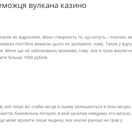
реможця вулкана казино
акож не відрізняло. Вони створюють те, що хочуть – платежі, я
еревірка постійно вимагає цього не зрозуміло, чому. Також у відг
ів. Мене ще не заблоковано, можливо, тому. Але я граю виключ
ити більше 1000 рублів.
, але лише всі слабкі місця в ньому залишаються в їхніх місцях.
огти, божевільна лотерея, в якій загалом невідомо, хто виграє,
 це може вразити лише людину, яка ніколи раніше не грав у