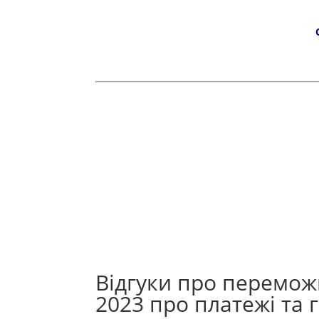
Відгуки про переможц
2023 про платежі та 