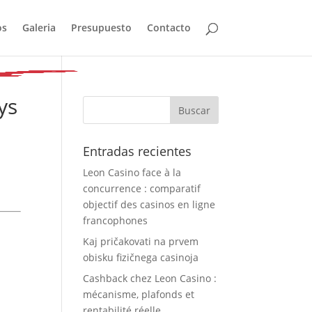
os
Galeria
Presupuesto
Contacto
ys
Entradas recientes
Leon Casino face à la
concurrence : comparatif
objectif des casinos en ligne
francophones
Kaj pričakovati na prvem
obisku fizičnega casinoja
Cashback chez Leon Casino :
mécanisme, plafonds et
rentabilité réelle