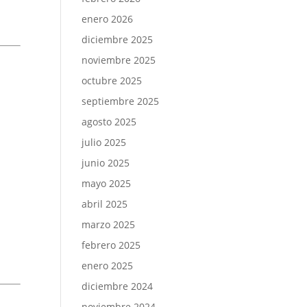
enero 2026
diciembre 2025
noviembre 2025
octubre 2025
septiembre 2025
agosto 2025
julio 2025
junio 2025
mayo 2025
abril 2025
marzo 2025
febrero 2025
enero 2025
diciembre 2024
noviembre 2024